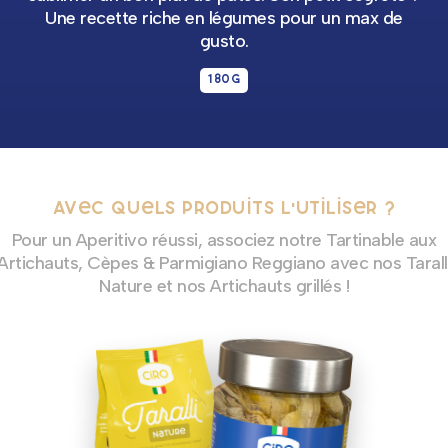
Une recette riche en légumes pour un max de
gusto.
180g
Avec quels produits l'utiliser ?
Pour un Aperitivo réussi, associez notre Tartinable aux
Artichauts, Cèpes & Parmigiano Reggiano avec nos Tarall
Nature et nos Artichauts grillés !