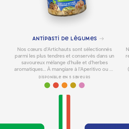
Antipasti de légumes
Nos cœurs d'Artichauts sont sélectionnés
N
parmi les plus tendres et conservés dans un
r
savoureux mélange d'huile et d'herbes
aromatiques... À mangiare à l'Aperitivo ou en
garniture sur nos pains !
Disponible en 5 saveurs