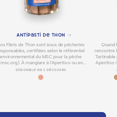
Antipasti de thon
os Filets de Thon sont issus de pêcheries
Quand l
esponsables, certifiées selon le référentiel
rencontre l
environnemental du MSC pour la pêche
Tartinable 
(msc.org). À mangiare à l'Aperitivo ou en
Aperitivo 
garniture sur nos pains !
croûtons
Disponible en 2 découpes
plat de
recette 