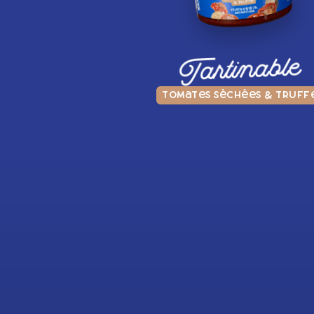
Tartinable
Tomates séchées & Truff