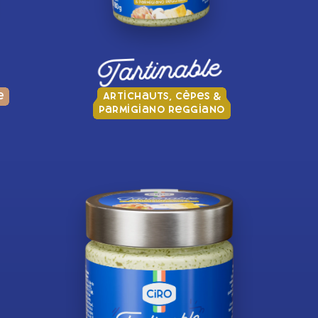
Tartinable
e
Artichauts, Cèpes &
Parmigiano Reggiano