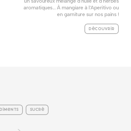
un savoureux mélange d'huile et d'herbes
aromatiques... À mangiare à l'Aperitivo ou
en garniture sur nos pains !
Découvrir
diments
Sucré