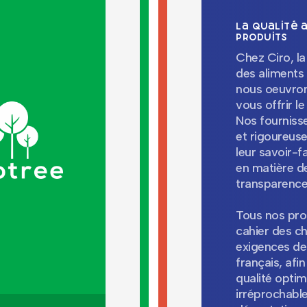
La qualité 
produits
Chez Ciro, la 
des aliments 
nous oeuvron
vous offrir le 
Nos fournisse
et rigoureus
leur savoir-f
en matière de
transparenc
Tous nos pro
cahier des ch
exigences d
français, afi
qualité optim
irréprochable