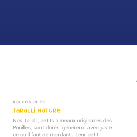
Biscuits salés
Taralli Nature
Nos Taralli, petits anneaux originaires des
Pouilles, sont dorés, généreux, avec juste
ce qu’il faut de mordant… Leur petit