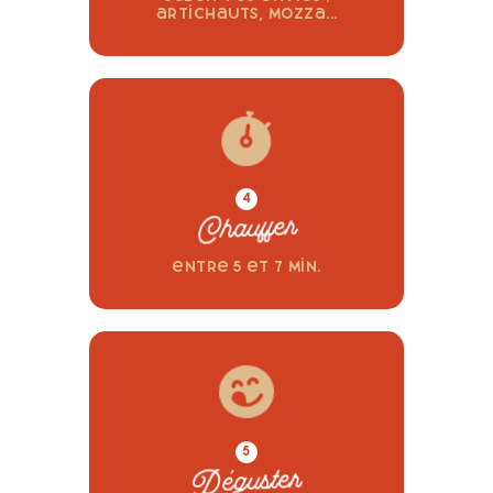
artichauts, mozza...
4
Chauffer
entre 5 et 7 min.
5
Déguster