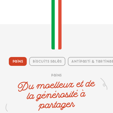
Pains
Biscuits salés
Antipasti & Tartina
Pains
Du moelleux et de
la générosité à
partager