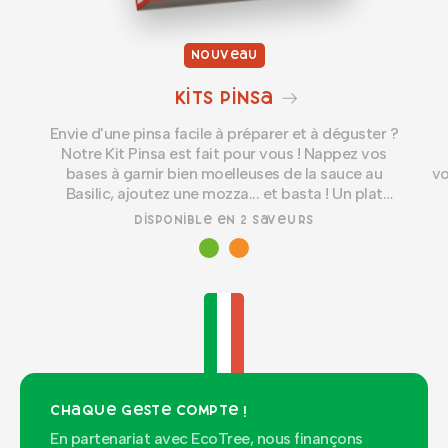
Nouveau
Kits Pinsa
Envie d'une pinsa facile à préparer et à déguster ?
Notre Kit Pinsa est fait pour vous ! Nappez vos
bases à garnir bien moelleuses de la sauce au
vo
Basilic, ajoutez une mozza... et basta ! Un plat
delizioso à partager en famille, ou entre amis.
ba
Disponible en 2 saveurs
Chaque geste compte !
En partenariat avec EcoTree, nous finançons