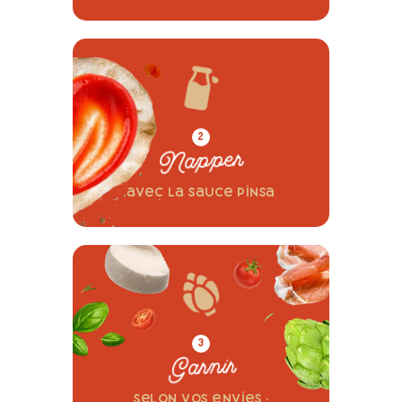
2
Napper
avec la sauce pinsa
3
Garnir
selon vos envies :