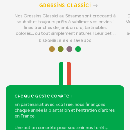
Gressins Classici
Nos Gressins Classici au Sésame sont croccanti à
D
souhait et toujours prêts à sublimer vos envies :
Mu
fines tranches de jambon cru, tartinables
colorés… ou tout simplement natures ! Leur petit
a
segreto : une recette sans additif et sans huile de
qu
Disponible en 4 saveurs
palme pour un max de gusto.
Chaque geste compte !
En partenariat avec EcoTree, nous finançons
chaque année la plantation et l’entretien d’arbres
en France.
Une action concrète pour soutenir nos forêts,