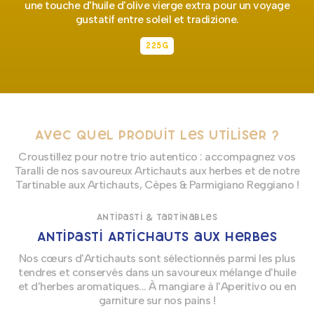
une touche d'huile d'olive vierge extra pour un voyage
gustatif entre soleil et tradizione.
225g
Avec quel produit les utiliser ?
Croustillez pour notre trio autentico : accompagnez vos
Taralli de nos savoureux Artichauts aux herbes et de notre
Tartinable aux Artichauts, Cèpes & Parmigiano Reggiano !
Antipasti & Tartinables
Antipasti Artichauts aux herbes
Nos cœurs d'Artichauts sont sélectionnés parmi les plus
tendres et conservés dans un savoureux mélange d'huile
et d'herbes aromatiques... À mangiare à l'Aperitivo ou en
garniture sur nos pains !