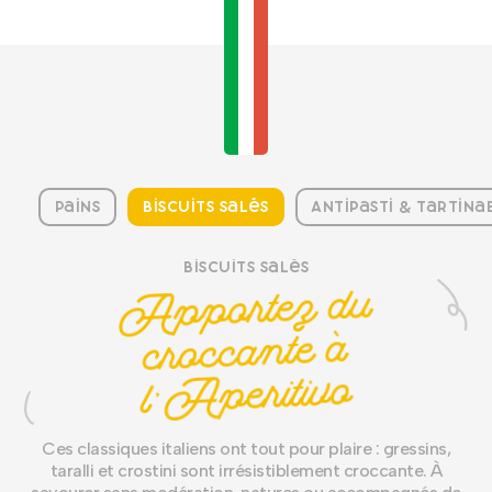
Pains
Biscuits salés
Antipasti & Tartina
Biscuits salés
Apportez du
l'
croccante à
Aperitivo
Ces classiques italiens ont tout pour plaire : gressins,
taralli et crostini sont irrésistiblement croccante. À