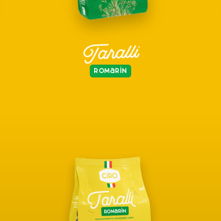
Taralli
Romarin